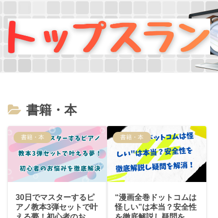
書籍・本
書籍・本
書籍・本
30日でマスターするピ
“漫画全巻ドットコムは
アノ教本3弾セットで叶
怪しい”は本当？安全性
える夢！初心者のお悩
を徹底解説し疑問を解