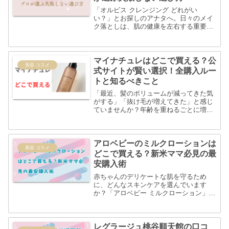
「オルビス クレンジング どれがい
い？」とお探しのアナタへ。日々のメイ
ク落としは、肌の健康を左右する重要な
ステップです。しかし、様々な種類のク
レンジングの中から、自分の肌に本当に
合うものを見つけるのは意外と難しいも
のです。本記事では、オルビ...
マイナチュレはどこで買える？公
美容 コスメ
式サイトが賢い選択！全購入ルー
トと知るべきこと
「最近、髪のボリュームが減ってきた気
がする」「抜け毛が増えてきた」と感じ
ていませんか？年齢を重ねるごとに増え
る髪の悩みは、女性にとって深刻な問題
です。そんなデリケートな髪の悩みに寄
り添うスカルプケアブランドとして、
「マイナチュレ」は多くの女...
アロベビーのミルクローションは
美容 コスメ
どこで買える？新米ママ必見の最
安購入術
赤ちゃんのデリケートな肌を守るため
に、どんなスキンケアを選んでいます
か？「アロベビー ミルクローション」
は、天然由来成分にこだわり、多くの新
米ママから絶大な支持を得ています。し
かし、いざ購入しようとすると「どこに
売ってるの？」「一番お得に買...
レグラージュ桃谷順天館の口コ