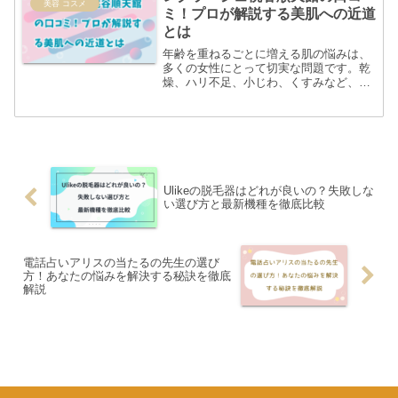
美容 コスメ
ミ！プロが解説する美肌への近道
とは
年齢を重ねるごとに増える肌の悩みは、
多くの女性にとって切実な問題です。乾
燥、ハリ不足、小じわ、くすみなど、鏡
を見るたびにため息をついていません
か？そんな肌悩みに真剣に向き合い、本
質的な美しさを追求するブランドが「レ
グラージュ 桃谷 順 天 ...
Ulikeの脱毛器はどれが良いの？失敗しな
い選び方と最新機種を徹底比較
電話占いアリスの当たるの先生の選び
方！あなたの悩みを解決する秘訣を徹底
解説