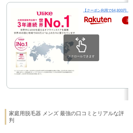
【クーポン利用で64,800円 → 3
楽
スクロールできます
家庭用脱毛器 メンズ 最強の口コミとリアルな評
判