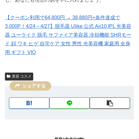
【クーポン利用で64,800円 → 38,880円+条件達成で
3,000P！4/24～4/27】脱毛器 Ulike 公式 Air10 IPL 光美容
器 ユーライク 脱毛 サファイア美容器 冷却機能 SHRモー
ド 顔 ワキ ヒゲ 自宅ケア 女性 男性 光美容機 家庭用 全身
用 ギフト VIO
美容 コスメ
シェアする