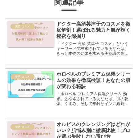
関連記事
ドクター高須英津子のコスメを徹
美容 コスメ
底解剖！選ばれる魅力と肌が輝く
秘密を深掘り
「ドクター 高須 英津子 コスメ」という
キーワードで検索されているあなたは、
きっと本物の効果を求める美意識の高い
方でしょう。シミやシワ、たるみといっ
た年齢による肌の悩みに真剣に向き合
い、既存のスキンケアでは満足できなか
った経験をお持ちかもし...
ホロベルのプレミアム保湿クリー
美容 コスメ
ムの効果を徹底検証！あなたの肌
が変わる秘訣
「ホロベル プレミアム保湿クリーム 効
果」と検索されているあなたは、肌の乾
燥、くすみ、そして年齢サインに真剣に
向き合いたいと考えているのではないで
しょうか。これまで様々なスキンケアを
試してきたものの、なかなか納得のいく
結果が得られず、本当に...
オルビスのクレンジングはどれが
美容 コスメ
いい？肌悩み別に徹底比較！プロ
が選ぶ失敗しない選び方