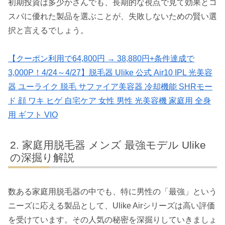
初期投資は多少かさんでも、長期的な視点で見て効果とコ
スパに優れた製品を選ぶことが、失敗しないための賢い選
択と言えるでしょう。
【クーポン利用で64,800円 → 38,880円+条件達成で
3,000P！4/24～4/27】脱毛器 Ulike 公式 Air10 IPL 光美容
器 ユーライク 脱毛 サファイア美容器 冷却機能 SHRモー
ド 顔 ワキ ヒゲ 自宅ケア 女性 男性 光美容機 家庭用 全身
用 ギフト VIO
家庭用脱毛器 メンズ 最強モデル Ulike
の深掘り解説
数ある家庭用脱毛器の中でも、特に男性の「最強」という
ニーズに応える製品として、Ulike Airシリーズは高い評価
を受けています。その人気の秘密を深掘りしていきましょ