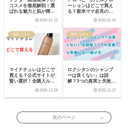
コスメを徹底解剖！選
ーションはどこで買え
ばれる魅力と肌が輝く
る？新米ママ必見の最
秘密を深掘り
安購入術
2026.01.23
2026.01.01
美容 コスメ
美容 コスメ
マイナチュレはどこで
ロクシタンのシャンプ
買える？公式サイトが
ーは良くない」は誤
賢い選択！全購入ルー
解？3つの真実と失敗し
トと知るべきこと
ない選び方
2025.12.29
2025.12.27
次のページ